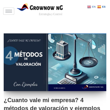
EN
ES
Saltar
al
contenido
¿Cuanto vale mi empresa? 4
métodos de valoración y ejemplos