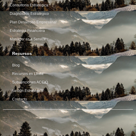
Consultoria Estratégica
Diagnóstico Estratégico
Plan Desarrollo Empresarial
Estrategia Financiera
Manager as a Service
Recursos
Blog
Recursos en Linea
Subvenciones ACCIO
Sesión Estratégica
Contacto
.