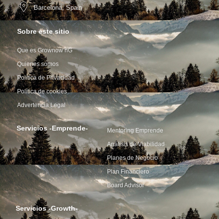
Barcelona, Spain
Sobre este sitio
Que es Grownow nG
Quienes somos
Política de Privacidad
Política de cookies
Advertencia Legal
Servicios -Emprende-
Mentoring Emprende
Análisis de Viabilidad
Planes de Negocio
Plan Financiero
Board Advisor
Servicios -Growth-