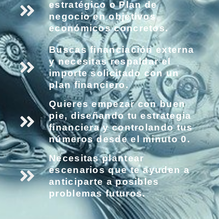
estratégico o Plan de
negocio en objetivos
económicos concretos.
Buscas financiación externa
y necesitas respaldar el
importe solicitado con un
plan financiero.
Quieres empezar con buen
pie, diseñando tu estrategia
financiera y controlando tus
números desde el minuto 0.
Necesitas plantear
escenarios que te ayuden a
anticiparte a posibles
problemas futuros.