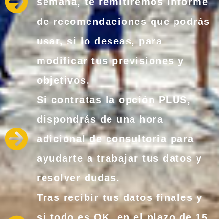
semana, te remitiremos informe
de recomendaciones que podrás
usar, si lo deseas, para
modificar tus previsiones y
objetivos.
Si contratas la opción PLUS,
dispondrás de una hora
adicional de consultoria para
ayudarte a trabajar tus datos y
resolver dudas.
Tras recibir tus datos finales y
si todo es OK, en el plazo de 15