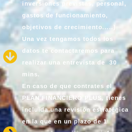
inversiones previstas, personal,
gastos de funcionamiento,
objetivos de crecimiento.....)
Una vez tengamos todos los
datos te contactaremos para
realizar una entrevista de 30
mins.
En caso de que contrates el
PLAN FINANCIERO PLUS, tienes
incluida una revisión estratégica
en la que en un plazo de 1