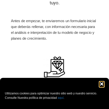
tuyo.
Antes de empezar, te enviaremos un formulario inicial
que deberás rellenar, con información necesaria para
el análisis e interpretación de tu modelo de negocio y
planes de crecimiento.
Plan Financiero
Utilizamos cookies para optimizar nuestro sitio web y nuestro servicio.
Incluiremos las proyecciones de tus
Consulte Nuestra política de privacidad
aquí
.
cuentas anuales: resultados, balance y