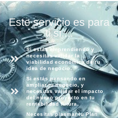
Este servicio es para
ti si....
Si estás emprendiendo y
necesitas validar la
viabilidad económica de tu
idea de negocio.
Si estás pensando en
ampliar tu negocio, y
necesitas validar el impacto
del nuevo proyecto en tu
rentabilidad futura.
Necesitas plasmar tu Plan