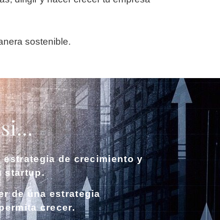
anera sostenible.
i...
 estrategia de crecimiento y
 startup.
r de una estrategia
permita crecer.