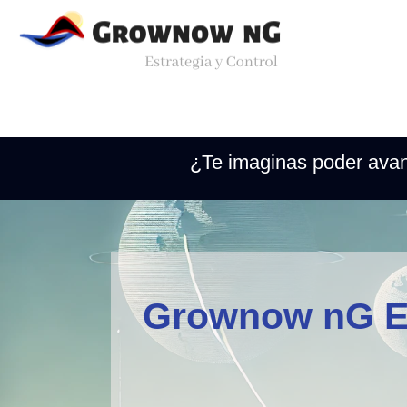
Saltar
al
contenido
¿Te imaginas poder avanz
Grownow nG Est