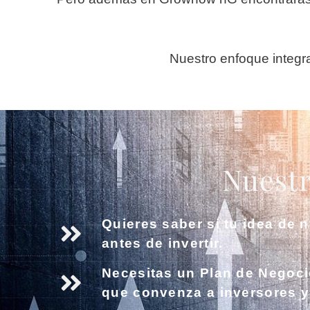
Nuestro enfoque integra
Nuestro
Quieres saber si tu idea de 
antes de invertir.
Necesitas un Plan de Negoci
que convenza a inversores y