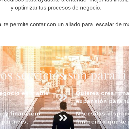
y optimizar tus procesos de negocio.
l te permite contar con un aliado para escalar de m
s servicios son para ti s
negocio es viable
Quieres crear una
expansión para tu
o y financiero
Necesitas dispone
 partners.
financiera que te 