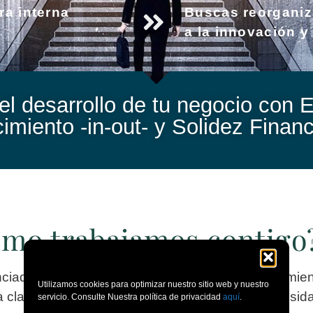
ra interna
Buscas reorganiz
a la innovación y 
l desarrollo de tu negocio con E
cimiento -in-out- y Solidez Financ
mo trabajamos contigo
enciados pero compatibles para potenciar tu crecimie
Utilizamos cookies para optimizar nuestro sitio web y nuestro
a clara. Escoge el que mejor se adapte a tu necesid
servicio. Consulte Nuestra política de privacidad
aquí
.