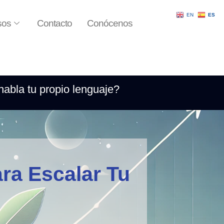
EN
ES
sos
Contacto
Conócenos
habla tu propio lenguaje?
ra Escalar Tu