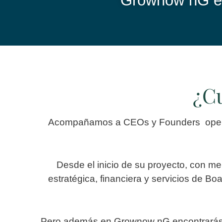
Grownow nG el
¿Cu
Acompañamos a CEOs y Founders open-m
Desde el inicio de su proyecto, con me
estratégica, financiera y servicios de Bo
Pero además en Grownow nG encontrarás re