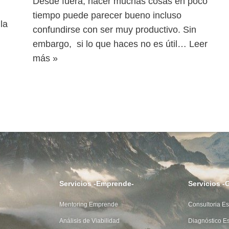
Desde fuera, hacer muchas cosas en poco
.
tiempo puede parecer bueno incluso
la
confundirse con ser muy productivo. Sin
embargo, si lo que haces no es útil…
Leer
más »
Servicios -Emprende-
Servicios -
Mentoring Emprende
Consultoria Es
Análisis de Viabilidad
Diagnóstico Es