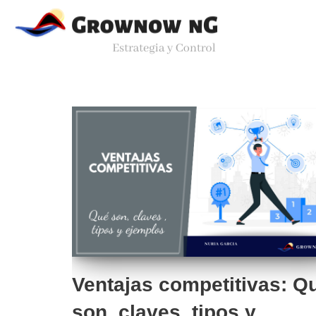
Saltar
al
contenido
Ventajas competitivas: Q
son, claves, tipos y