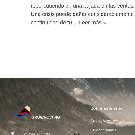
repercutiendo en una bajada en las ventas
Una crisis puede dañar considerablemente 
continuidad de tu…
Leer más »
Sobre este sitio
GROWNOW NG
Que es Grownow nG
Quienes somos
+34 644 702 164