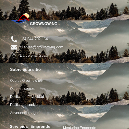
GROWNOW NG
+34 644 702 164
clientes@grownowng.com
Barcelona, Spain
Sobre este sitio
Que es Grownow nG
Quienes somos
Política de Privacidad
Política de cookies
Advertencia Legal
Servicios -Emprende-
Mentoring Emprende