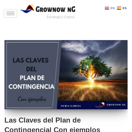
EN
ES
Saltar
al
contenido
Las Claves del Plan de
Contingencia| Con ejemplos