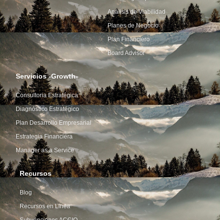
Análisis de Viabilidad
Planes de Negocio
Plan Financiero
Board Advisor
Servicios -Growth-
Consultoria Estratégica
Diagnóstico Estratégico
Plan Desarrollo Empresarial
Estrategia Financiera
Manager as a Service
Recursos
Blog
Recursos en Linea