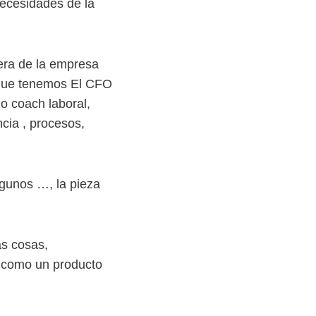
ecesidades de la
era de la empresa
 que tenemos El CFO
o coach laboral,
ncia , procesos,
lgunos …, la pieza
as cosas,
» como un producto