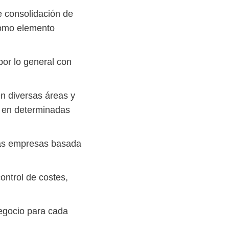
e consolidación de
como elemento
por lo general con
en diversas áreas y
, en determinadas
 las empresas basada
control de costes,
egocio para cada