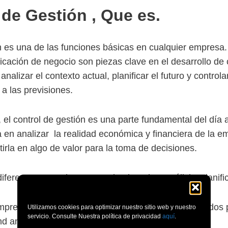
 de Gestión , Que es.
n es una de las funciones básicas en cualquier empresa.
nificación de negocio son piezas clave en el desarrollo de
nalizar el contexto actual, planificar el futuro y control
 a las previsiones.
el control de gestión es una parte fundamental del día a
en analizar la realidad económica y financiera de la emp
irla en algo de valor para la toma de decisiones.
iferentes pero altamente cohesionadas: análisis, planific
mpresas que contratan perfiles separados parar los dos
Utilizamos cookies para optimizar nuestro sitio web y nuestro
servicio. Consulte Nuestra política de privacidad
aquí
.
d analysis) y el tercero Controlling.