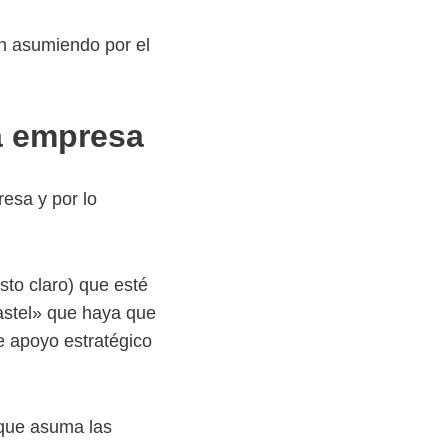
an asumiendo por el
la empresa
esa y por lo
to claro) que esté
astel» que haya que
de apoyo estratégico
 que asuma las