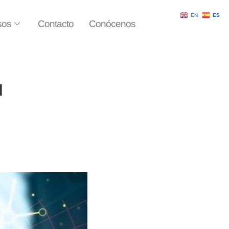
EN
ES
sos
Contacto
Conócenos
u