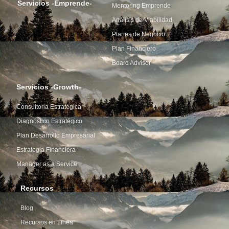
Servicios -Emprende-
Mentoring Emprende
Análisis de Viabilidad
Planes de Negocio
Plan Financiero
Board Advisor
Servicios -Growth-
Consultoria Estratégica
Diagnóstico Estratégico
Plan Desarrollo Empresarial
Estrategia Financiera
Manager as a Service
Recursos
Blog
Recursos en Linea