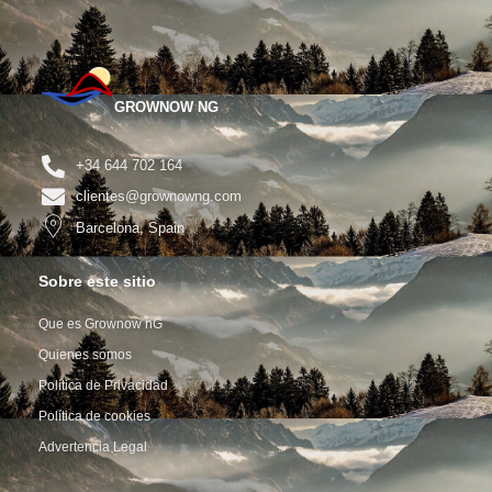
GROWNOW NG
+34 644 702 164
clientes@grownowng.com
Barcelona, Spain
Sobre este sitio
Que es Grownow nG
Quienes somos
Política de Privacidad
Política de cookies
Advertencia Legal