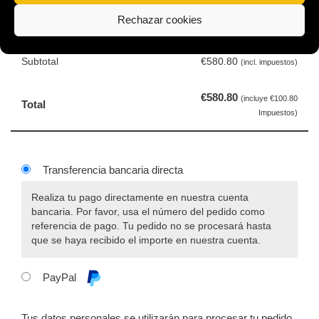
Diagnóstico Financiero Plus
€
580.80
Rechazar cookies
(incl. impuestos)
× 1
Subtotal
€
580.80
(incl. impuestos)
€
580.80
(incluye
€
100.80
Total
Impuestos)
Transferencia bancaria directa
Realiza tu pago directamente en nuestra cuenta
bancaria. Por favor, usa el número del pedido como
referencia de pago. Tu pedido no se procesará hasta
que se haya recibido el importe en nuestra cuenta.
PayPal
Tus datos personales se utilizarán para procesar tu pedido,